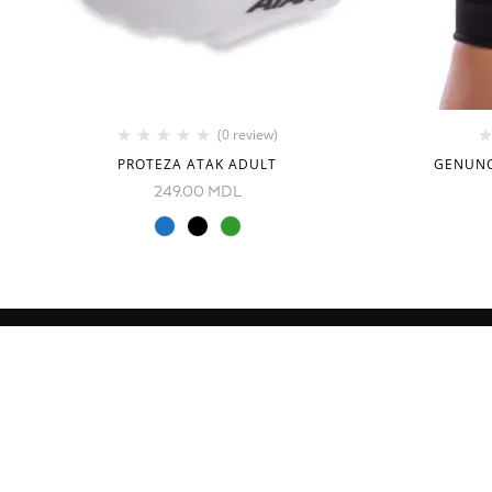
(0 review)
PROTEZA ATAK ADULT
GENUNC
249.00
MDL
INFORMAȚIE
CATEGORII
Despre noi
Echipament
Cum comand
Imbracamint