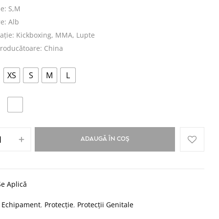
e: S,M
e: Alb
ație: Kickboxing, MMA, Lupte
producătoare: China
XS
S
M
L
ADAUGĂ ÎN COȘ
e Aplică
:
Echipament
,
Protecție
,
Protecții Genitale