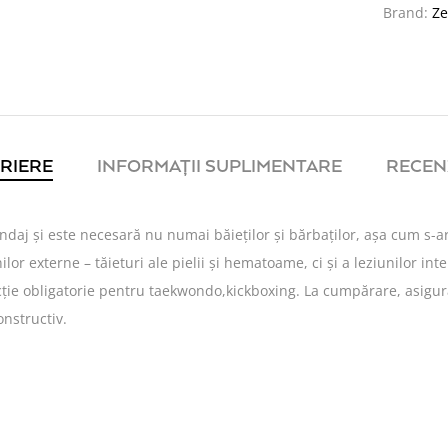
Brand:
Ze
RIERE
INFORMAȚII SUPLIMENTARE
RECENZ
daj și este necesară nu numai băieților și bărbaților, așa cum s-a
ilor externe – tăieturi ale pielii și hematoame, ci și a leziunilor in
cție obligatorie pentru taekwondo,kickboxing. La cumpărare, asigura
onstructiv.