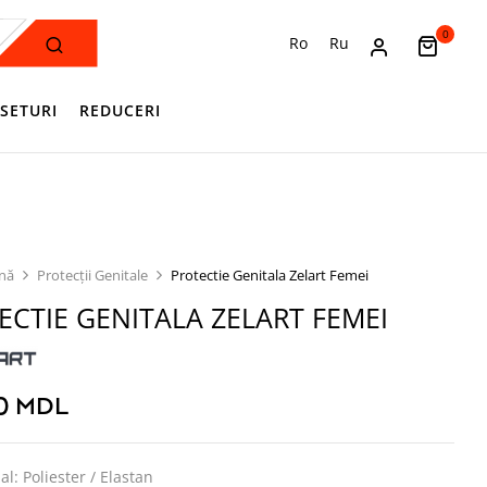
0
Ro
Ru
SETURI
REDUCERI
ină
Protecții Genitale
Protectie Genitala Zelart Femei
ECTIE GENITALA ZELART FEMEI
00
MDL
al: Poliester / Elastan