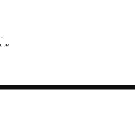
ew)
GE 3M
NOI IN RETELE SOCIALE
1, Chișinău,