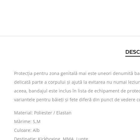
DESC
Protecția pentru zona genitală mai este uneori denumită ban
delicată parte a corpului și ajută la evitarea nu numai leziun
aceea, bandajul este inclus în lista de echipament de prote
variantele pentru băieți și fete diferă din punct de vedere c
Material: Poliester / Elastan
Mărime: S,M
Culoare: Alb
Destinație: Kickboxing, MMA, Lupte