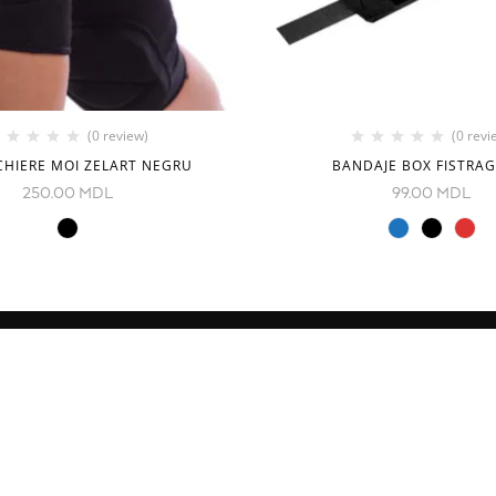
(0 review)
(0 revi
HIERE MOI ZELART NEGRU
BANDAJE BOX FISTRA
250.00
MDL
99.00
MDL
CONTACTE
Decebal Blvd 139 B, oficiul 11
Moldova
e