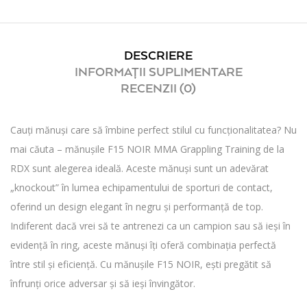
DESCRIERE
INFORMAȚII SUPLIMENTARE
RECENZII (0)
Cauți mănuși care să îmbine perfect stilul cu funcționalitatea? Nu
mai căuta – mănușile F15 NOIR MMA Grappling Training de la
RDX sunt alegerea ideală. Aceste mănuși sunt un adevărat
„knockout” în lumea echipamentului de sporturi de contact,
oferind un design elegant în negru și performanță de top.
Indiferent dacă vrei să te antrenezi ca un campion sau să ieși în
evidență în ring, aceste mănuși îți oferă combinația perfectă
între stil și eficiență. Cu mănușile F15 NOIR, ești pregătit să
înfrunți orice adversar și să ieși învingător.