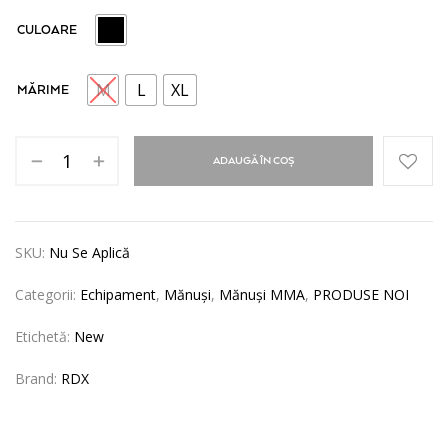
CULOARE
M
L
XL
MĂRIME
ADAUGĂ ÎN COȘ
SKU:
Nu Se Aplică
Categorii:
Echipament
,
Mănuși
,
Mănuși MMA
,
PRODUSE NOI
Etichetă:
New
Brand:
RDX