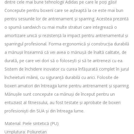
dintre cele mai bune tehnologii Adidas pe care le poți găsi!
Concepute pentru boxerii care se așteaptă la ce este mai bun
pentru sesiunile lor de antrenament și sparring. Acestea prezintă
o spumă sandwich cu mai multe straturi care integrează o
amortizare unică și rezistență la impact pentru antrenamentul și
sparringul profesional. Forma ergonomică și construcția durabilă
a mănușii înseamnă că vei avea o mănușă de înaltă calitate, de
durată, pe care vei dori să o folosești și să te antrenezi cu ea.
Sistem de închidere inovator cu curea înfășurată complet în jurul
încheieturii mâinii, cu siguranță durabilă cu arici. Folosite de
boxeri amatori din întreaga lume pentru antrenament și sparring.
Mănușile sunt concepute ca mănuși de început pentru un
entuziast al fitnessului, au fost testate și aprobate de boxeri
profesioniști din SUA și din întreaga lume.
Material: Piele sintetică (PU)
Umplutura: Poliuretan