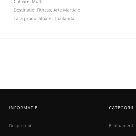
Culoare: Multi
Destinație: Fitness, Arte Marțiale
Țara producătoare: Thailanda