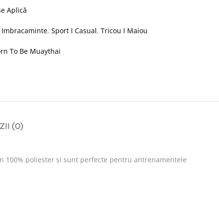
e Aplică
:
Imbracaminte
,
Sport I Casual
,
Tricou I Maiou
rn To Be Muaythai
II (0)
 din 100% poliester și sunt perfecte pentru antrenamentele