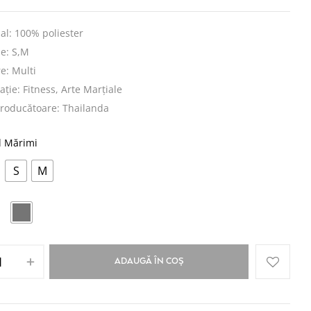
al: 100% poliester
e: S,M
e: Multi
ație: Fitness, Arte Marțiale
producătoare: Thailanda
l Mărimi
S
M
ADAUGĂ ÎN COȘ