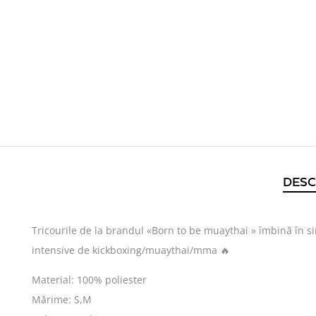
DESC
Tricourile de la brandul «Born to be muaythai » îmbină în si
intensive de kickboxing/muaythai/mma 🔥
Material: 100% poliester
Mărime: S,M