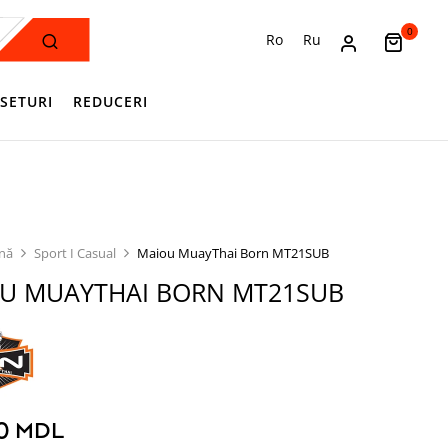
0
Ro
Ru
SETURI
REDUCERI
ină
Sport I Casual
Maiou MuayThai Born MT21SUB
U MUAYTHAI BORN MT21SUB
00
MDL