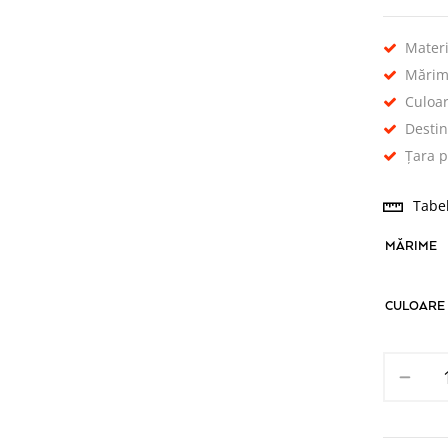
Materi
Mărim
Culoar
Destin
Țara 
Tabe
MĂRIME
CULOARE