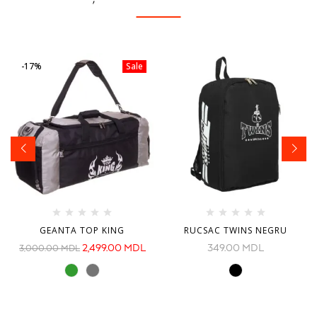
-17%
Sale
GEANTA TOP KING
RUCSAC TWINS NEGRU
2,499.00
MDL
349.00
MDL
3,000.00
MDL