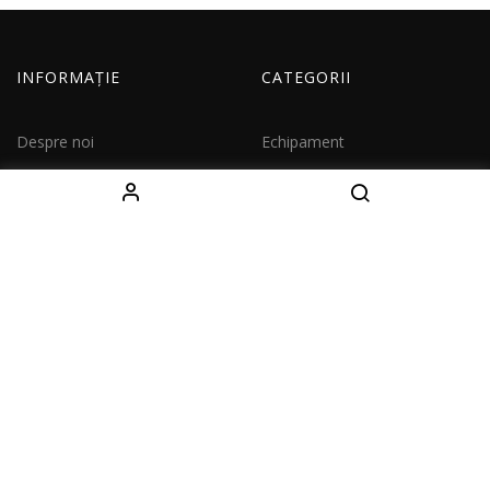
INFORMAȚIE
CATEGORII
Despre noi
Echipament
Cum comand
Imbracaminte
Livrare
Copii
Contacte
Seturi
CONTACTE
Decebal Blvd 139 B, oficiul 111, Chișinău, Moldova
( vezi pe hartă)
Tel: +37376766699