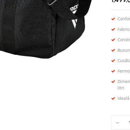
1,499
Confo
Fabric
Constr
Buzuna
Cusătu
Fermoa
Dimens
litri
Ideală