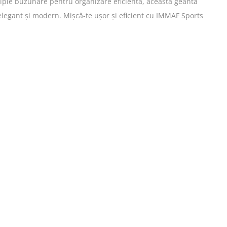
ltiple buzunare pentru organizare eficientă, această geantă
 elegant și modern. Mișcă-te ușor și eficient cu IMMAF Sports