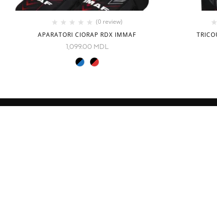
(0 review)
APARATORI CIORAP RDX IMMAF
TRICO
1,099.00
MDL
INFORMAȚIE
CATEGORII
Despre noi
Echipament
Cum comand
Imbracamint
Livrare
Copii
Contacte
Seturi