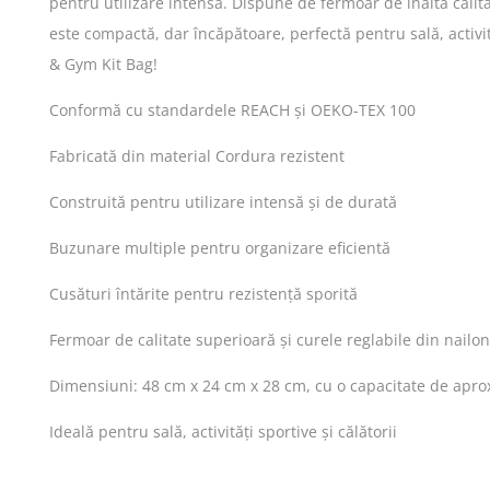
pentru utilizare intensă. Dispune de fermoar de înaltă calit
este compactă, dar încăpătoare, perfectă pentru sală, activi
& Gym Kit Bag!
Conformă cu standardele REACH și OEKO-TEX 100
Fabricată din material Cordura rezistent
Construită pentru utilizare intensă și de durată
Buzunare multiple pentru organizare eficientă
Cusături întărite pentru rezistență sporită
Fermoar de calitate superioară și curele reglabile din nailon
Dimensiuni: 48 cm x 24 cm x 28 cm, cu o capacitate de aprox.
Ideală pentru sală, activități sportive și călătorii