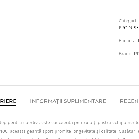
Categorii
PRODUSE
Etichetă:
Brand:
R
RIERE
INFORMAȚII SUPLIMENTARE
RECENZ
p pentru sportivi, este concepută pentru a-ți păstra echipamentul 
, această geantă sport promite longevitate și calitate. Cusăturile 