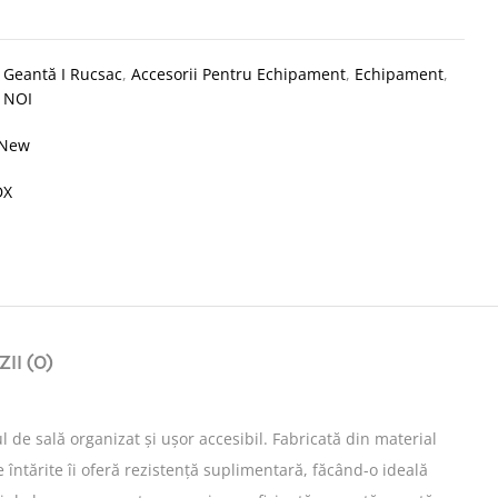
:
Geantă I Rucsac
,
Accesorii Pentru Echipament
,
Echipament
,
 NOI
New
DX
II (0)
de sală organizat și ușor accesibil. Fabricată din material
întărite îi oferă rezistență suplimentară, făcând-o ideală