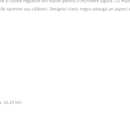
ate și curele reglabile din nailon pentru o închidere sigură. Cu mu
tăți sportive sau călătorii. Designul clasic negru adaugă un aspect
 32,25 litri