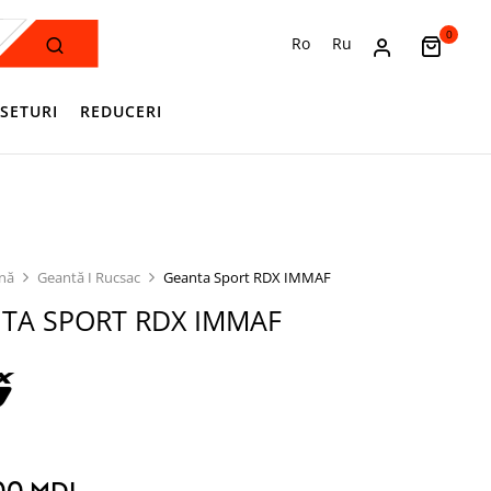
0
Ro
Ru
SETURI
REDUCERI
ină
Geantă I Rucsac
Geanta Sport RDX IMMAF
TA SPORT RDX IMMAF