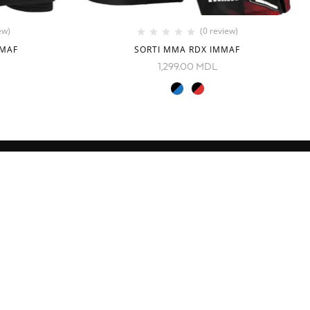
ew)
(0 review)
MMAF
SORTI MMA RDX IMMAF
1,299.00
MDL
NOI IN RETELE SOCIALE
1, Chișinău,
om