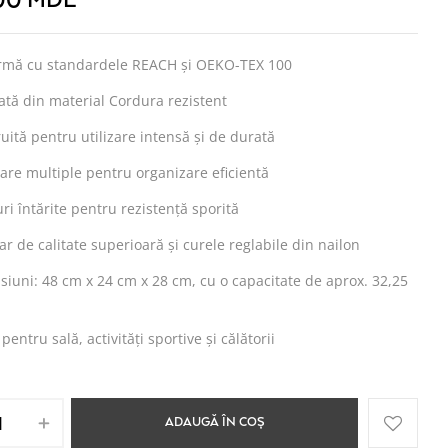
.00
MDL
rmă cu standardele REACH și OEKO-TEX 100
ată din material Cordura rezistent
uită pentru utilizare intensă și de durată
re multiple pentru organizare eficientă
ri întărite pentru rezistență sporită
r de calitate superioară și curele reglabile din nailon
iuni: 48 cm x 24 cm x 28 cm, cu o capacitate de aprox. 32,25
 pentru sală, activități sportive și călătorii
ADAUGĂ ÎN COȘ