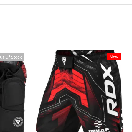
New
New
ut Of Stock