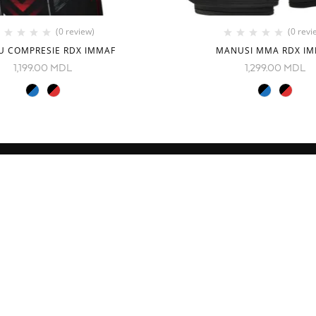
(0 review)
(0 revi
U COMPRESIE RDX IMMAF
MANUSI MMA RDX I
1,199.00
MDL
1,299.00
MDL
CONTACTE
Decebal Blvd 139 B, oficiul 11
Moldova
e
( vezi pe hartă)
Tel: +37376766699
Fightshopmoldova2@gmail.c