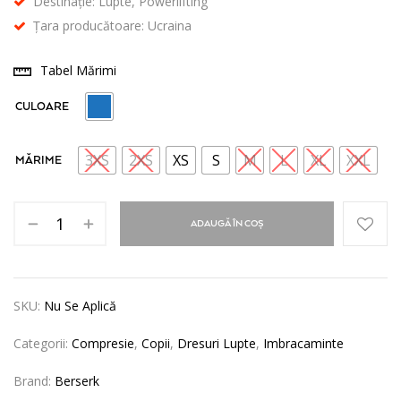
Destinație: Lupte, Powerlifting
Țara producătoare: Ucraina
Tabel Mărimi
CULOARE
3XS
2XS
XS
S
M
L
XL
XXL
MĂRIME
ADAUGĂ ÎN COȘ
SKU:
Nu Se Aplică
Categorii:
Compresie
,
Copii
,
Dresuri Lupte
,
Imbracaminte
Brand:
Berserk