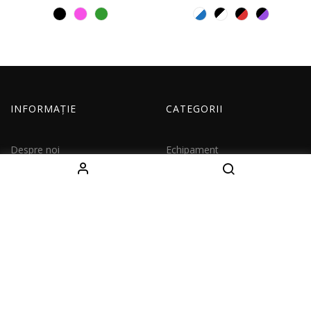
INFORMAȚIE
CATEGORII
Despre noi
Echipament
Cum comand
Imbracaminte
Livrare
Copii
Contacte
Seturi
CONTACTE