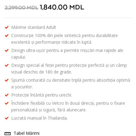
1,840.00
MDL
2,299.00
MDL
Mărime standard Adult
Construcție 100% din piele sintetică pentru durabilitate
excelentă și performanțe ridicate în luptă.
Design ultra-ușor pentru a permite mișcări mai rapide ale
capului.
Design special al feței pentru protecție perfectă și un câmp
vizual deschis de 180 de grade.
Spumă conturată cu densitate triplă pentru absorbția optimă
a șocurilor.
Protecție întărită pentru urechi.
Închidere flexibilă cu Velcro în două direcții, pentru o fixare
personalizată și sigură, fără alunecare.
Lucrată manual în Thailanda.
Tabel Mărimi