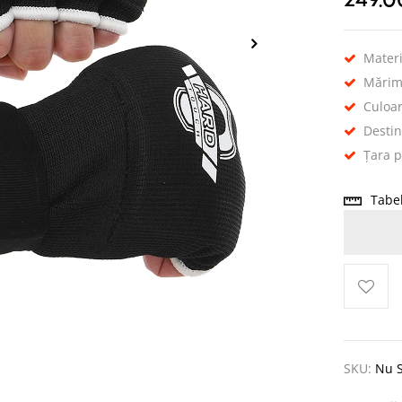
249.
Materi
Mărim
Culoa
Destin
Țara p
Tabe
SKU:
Nu S