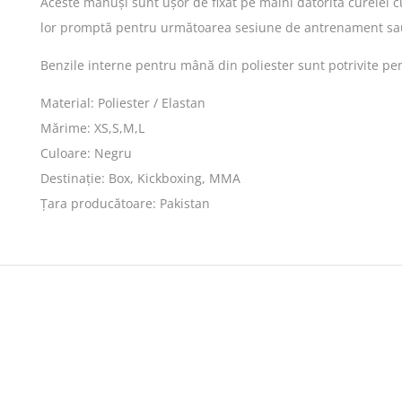
Aceste mănuși sunt ușor de fixat pe mâini datorită curelei c
lor promptă pentru următoarea sesiune de antrenament sau
Benzile interne pentru mână din poliester sunt potrivite pen
Material: Poliester / Elastan
Mărime: XS,S,M,L
Culoare: Negru
Destinație: Box, Kickboxing, MMA
Țara producătoare: Pakistan