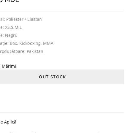
00
MDL
al: Poliester / Elastan
e: XS,S,M,L
re: Negru
ație: Box, Kickboxing, MMA
roducătoare: Pakistan
l Mărimi
OUT STOCK
e Aplică