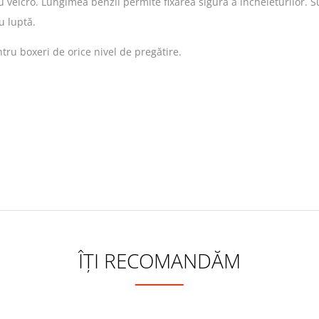
u velcro. Lungimea benzii permite fixarea sigură a încheieturilor. 
 luptă.
tru boxeri de orice nivel de pregătire.
ÎȚI RECOMANDĂM