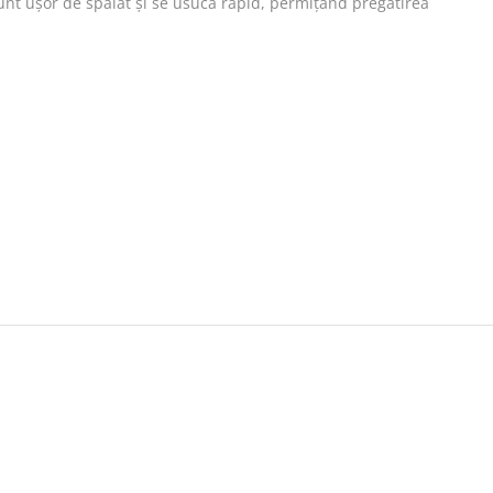
Sunt ușor de spălat și se usucă rapid, permițând pregătirea