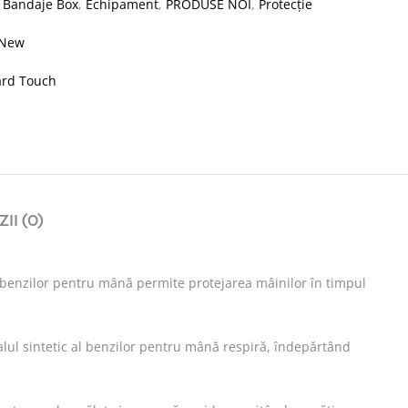
:
Bandaje Box
,
Echipament
,
PRODUSE NOI
,
Protecție
New
ard Touch
II (0)
a benzilor pentru mână permite protejarea mâinilor în timpul
ialul sintetic al benzilor pentru mână respiră, îndepărtând