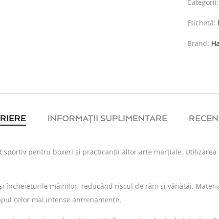
Categorii
Etichetă:
Brand:
H
RIERE
INFORMAȚII SUPLIMENTARE
RECENZ
portiv pentru boxeri și practicanții altor arte marțiale. Utilizare
 și încheieturile mâinilor, reducând riscul de răni și vânătăi. Mater
impul celor mai intense antrenamente.