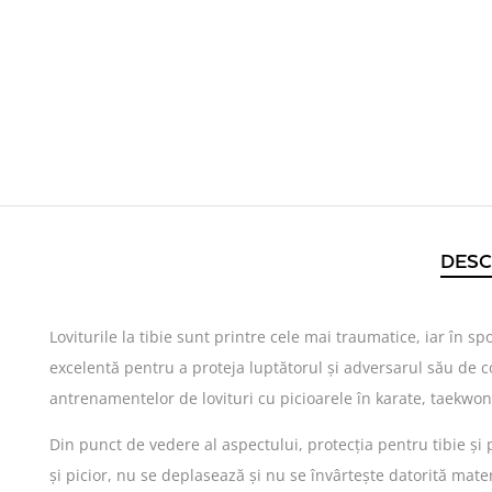
DESC
Loviturile la tibie sunt printre cele mai traumatice, iar în spo
excelentă pentru a proteja luptătorul și adversarul său de co
antrenamentelor de lovituri cu picioarele în karate, taekwo
Din punct de vedere al aspectului, protecția pentru tibie și
și picior, nu se deplasează și nu se învârtește datorită mater