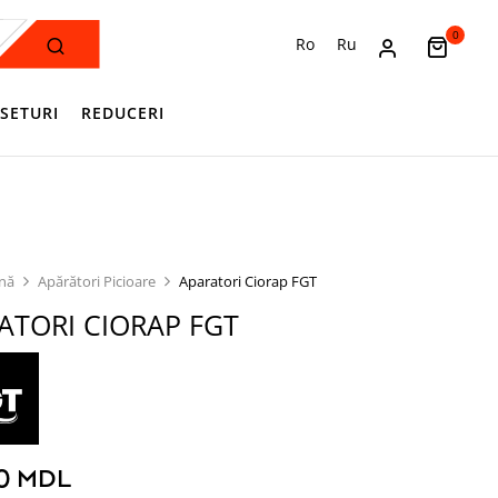
0
Ro
Ru
SETURI
REDUCERI
ină
Apărători Picioare
Aparatori Ciorap FGT
ATORI CIORAP FGT
00
MDL