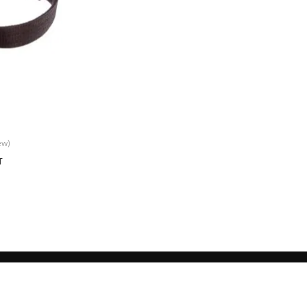
ew)
T
NOI IN RETELE SOCIALE