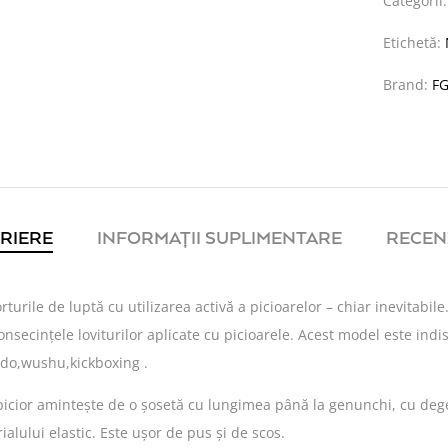
Categorii
Etichetă:
Brand:
F
RIERE
INFORMAȚII SUPLIMENTARE
RECENZ
rturile de luptă cu utilizarea activă a picioarelor – chiar inevitabile.
nsecințele loviturilor aplicate cu picioarele. Acest model este indi
ndo,wushu,kickboxing .
 picior amintește de o șosetă cu lungimea până la genunchi, cu deget
ialului elastic. Este ușor de pus și de scos.