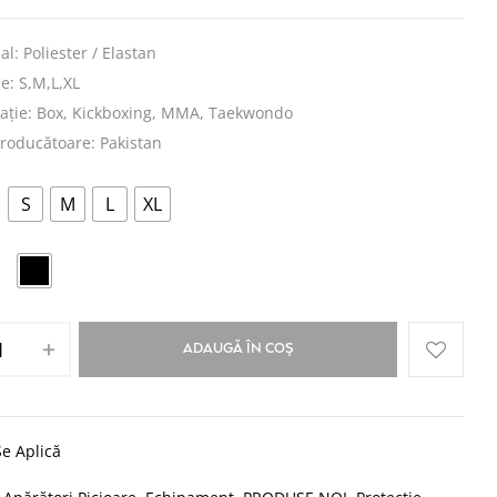
al: Poliester / Elastan
e: S,M,L,XL
nație: Box, Kickboxing, MMA, Taekwondo
roducătoare: Pakistan
S
M
L
XL
ADAUGĂ ÎN COȘ
e Aplică