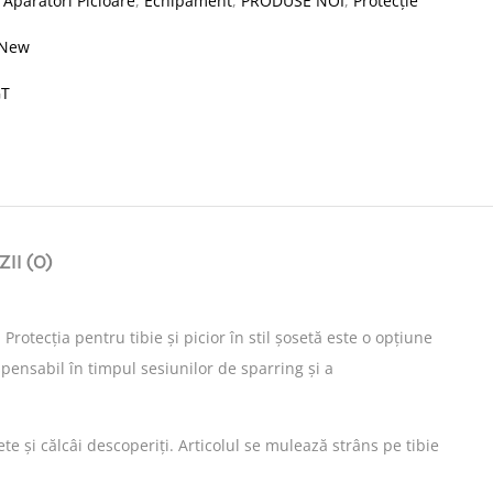
:
Apărători Picioare
,
Echipament
,
PRODUSE NOI
,
Protecție
New
GT
II (0)
 Protecția pentru tibie și picior în stil șosetă este o opțiune
spensabil în timpul sesiunilor de sparring și a
e și călcâi descoperiți. Articolul se mulează strâns pe tibie