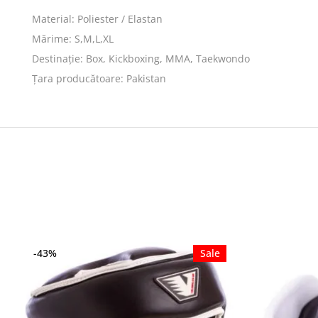
Material: Poliester / Elastan
Mărime: S,M,L,XL
Destinație: Box, Kickboxing, MMA, Taekwondo
Țara producătoare: Pakistan
-43%
Sale