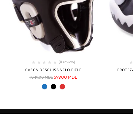
(0 review)
CASCA DESCHISA VELO PIELE
PROTEZ
599.00
MDL
1,049.00
MDL
INFORMAȚIE
CATEGORII