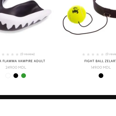
(0 review)
(0 revi
A FLAMMA VAMPIRE ADULT
FIGHT BALL ZELAR
249.00
MDL
149.00
MDL
CONTACTE