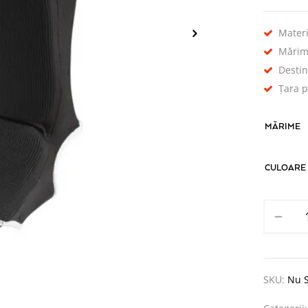
Materi
Mărim
Desti
Țara p
MĂRIME
CULOARE
SKU:
Nu S