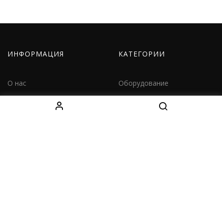
ИНФОРМАЦИЯ
КАТЕГОРИИ
О нас
Оборудование
Как заказать
Одежда
Доставка
Дети
Контакты
Наборы
КОНТАКТЫ
Decebal Blvd 139 B, офис 111, Chișinău, Moldova