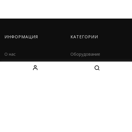
ИНФОРМАЦИЯ
КАТЕГОРИИ
О нас
Оборудование
Как заказать
Одежда
Доставка
Дети
Контакты
Наборы
КОНТАКТЫ
Decebal Blvd 139 B, офис 111, Chișinău, Moldova