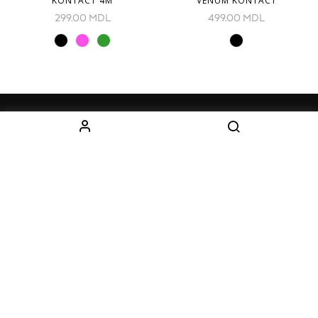
KONTACT 4M
VENUM KONTACT
299.00
MDL
499.00
MDL
ИНФОРМАЦИЯ
КАТЕГОРИИ
О нас
Оборудование
Как заказать
Одежда
Доставка
Дети
Контакты
Наборы
КОНТАКТЫ