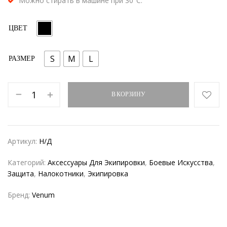
Можно стирать в машине при 30°C.
ЦВЕТ
S
M
L
РАЗМЕР
В КОРЗИНУ
Артикул:
Н/Д
Категорий:
Аксессуары Для Экипировки
,
Боевые Искусства
,
Защита
,
Налокотники
,
Экипировка
Бренд:
Venum