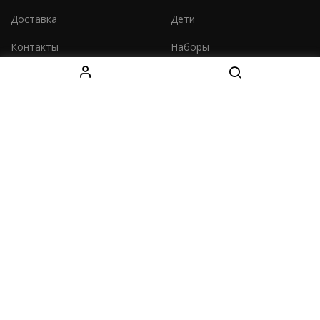
Доставка
Дети
Контакты
Наборы
КОНТАКТЫ
Decebal Blvd 139 B, офис 111, Chișinău, Moldova
(смотрите на карте)
Tel: +37376766699
Fightshopmoldova2@gmail.com
Часы работы:
Понедельник - Суббота: 11:00 - 19:00
Воскресенье: 11:00 - 18:00