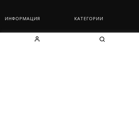
ИНФОРМАЦИЯ
КАТЕГОРИИ
О нас
Оборудование
Как заказать
Одежда
Доставка
Дети
Контакты
Наборы
КОНТАКТЫ
Decebal Blvd 139 B, офис 111, Chișinău, Moldova
(смотрите на карте)
Tel: +37376766699