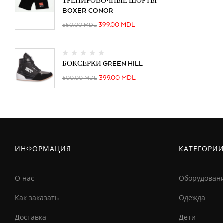
ТРЕНИРОВОЧНЫЕ ШОРТЫ
BOXER CONOR
399.00
MDL
550.00
MDL
БОКСЕРКИ GREEN HILL
399.00
MDL
600.00
MDL
ИНФОРМАЦИЯ
КАТЕГОРИ
О нас
Оборудован
Как заказать
Одежда
Доставка
Дети