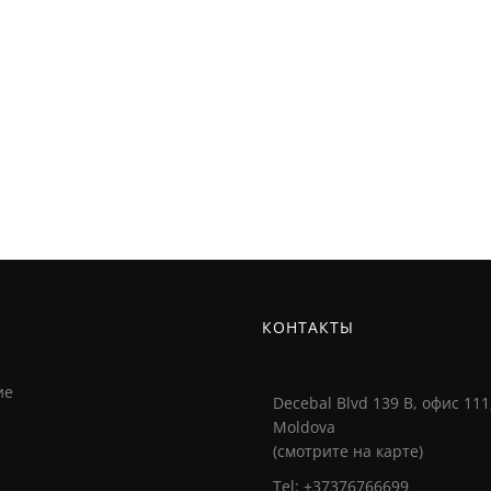
И
КОНТАКТЫ
ие
Decebal Blvd 139 B, офис 111
Moldova
(смотрите на карте)
Tel: +37376766699