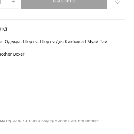
В КОРЗИНУ
Н/Д
ии:
Одежда
,
Шорты
,
Шорты Для Кикбокса I Муай-Тай
nother Boxer
ый материал, который выдерживает интенсивные