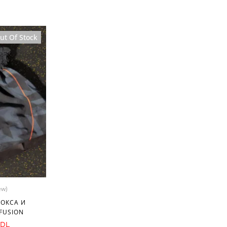
Sale
ut Of Stock
ew)
БОКСА И
FUSION
DL