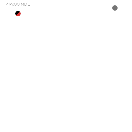
499.00
MDL
И
КОНТАКТЫ
ие
Decebal Blvd 139 B, офис 111
Moldova
(смотрите на карте)
Tel: +37376766699
Fightshopmoldova2@gmail.c
Часы работы:
Понедельник - Суббота: 11:00