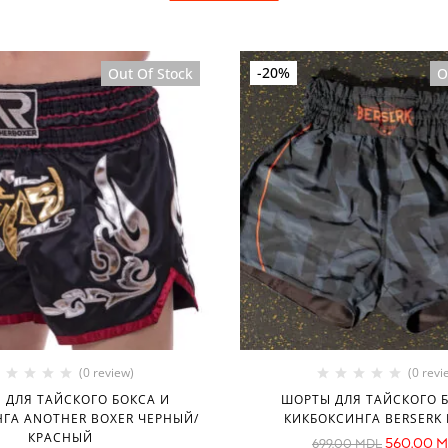
-20%
Out Of Stock
O
(0 review)
(0 revi
 ДЛЯ ТАЙСКОГО БОКСА И
ШОРТЫ ДЛЯ ТАЙСКОГО 
ГА ANOTHER BOXER ЧЕРНЫЙ/
КИКБОКСИНГА BERSERK 
КРАСНЫЙ
560.00
M
699.00
MDL