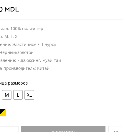
00
MDL
иал: 100% полиэстер
: M, L, XL
ение: Эластичное / Шнурок
 Черный/золотой
вление: кикбоксинг, муай-тай
а-производитель: Китай
ица размеров
M
L
XL