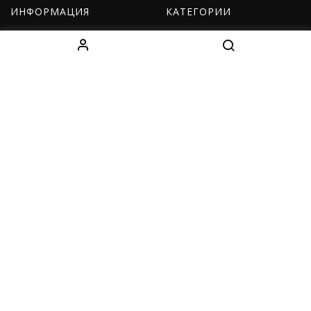
ИНФОРМАЦИЯ
КАТЕГОРИИ
О нас
Оборудование
Как заказать
Одежда
Доставка
Дети
Контакты
Наборы
КОНТАКТЫ
Decebal Blvd 139 B, офис 111, Chișinău, Moldova
(смотрите на карте)
Tel: +37376766699
Fightshopmoldova2@gmail.com