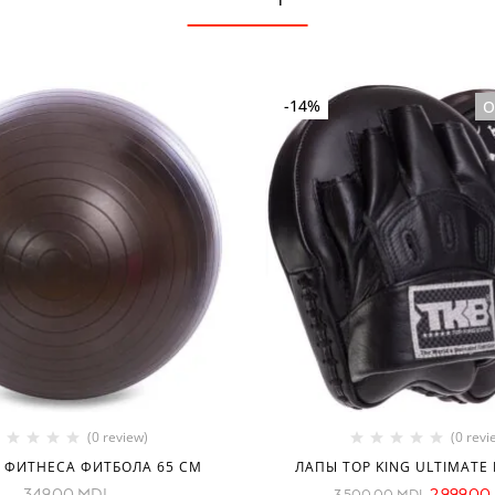
-14%
O
(0 review)
(0 revi
 ФИТНЕСА ФИТБОЛА 65 СМ
ЛАПЫ TOP KING ULTIMATE
349.00
MDL
2,999.00