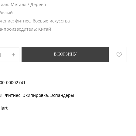
иал: Металл / Дерево
 белый
чение: фитнес, боевые искусства
а-производитель: Китай
В КОРЗИНУ
00-00002741
ии:
Фитнес
,
Экипировка
,
Эспандеры
lart