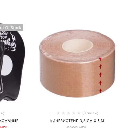
Sale
ut Of Stock
ew)
(0 review)
 КОЖАНЫЕ
КИНЕЗИОТЕЙП 3,8 СМ X 5 М
MDL
99.00
MDL