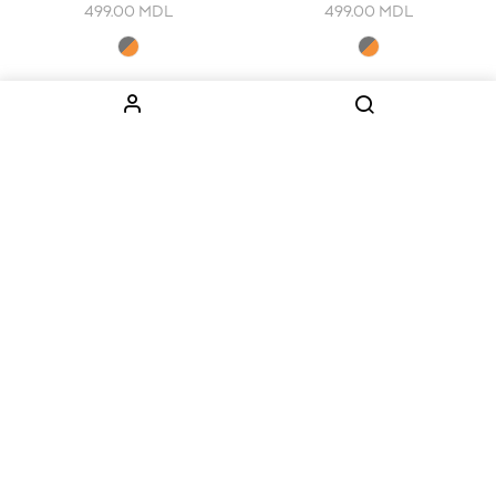
499.00
MDL
499.00
MDL
ИНФОРМАЦИЯ
КАТЕГОРИИ
О нас
Оборудование
Как заказать
Одежда
Доставка
Дети
Контакты
Наборы
КОНТАКТЫ