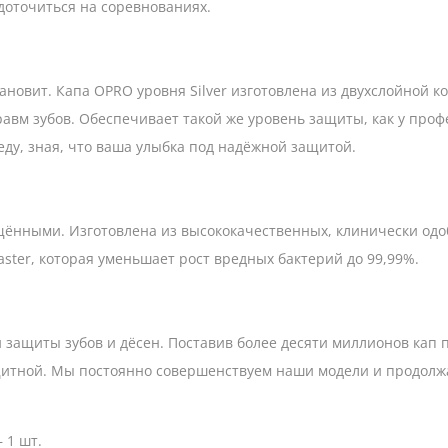
едоточиться на соревнованиях.
ановит. Капа OPRO уровня Silver изготовлена из двухслойной к
равм зубов. Обеспечивает такой же уровень защиты, как у про
еду, зная, что ваша улыбка под надёжной защитой.
щёнными. Изготовлена из высококачественных, клинически одо
ster, которая уменьшает рост вредных бактерий до 99,99%.
 защиты зубов и дёсен. Поставив более десяти миллионов кап 
щитной. Мы постоянно совершенствуем наши модели и продолжа
 1 шт.