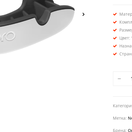
Матер
Компл
Разме
Цвет:
Назна
Стран
Категор
Метка:
N
Бренд:
O