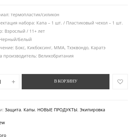
иал: термопластик/силикон
ектация набора: Капа – 1 шт. / Пластиковый чехол – 1 шт.
р: Взрослый / 11+ лет
 Черный/Белый
чение: Бокс, Кикбоксинг, ММА, Тхэквондо, Каратэ
а производитель: Великобритания
В КОРЗИНУ
ии:
Защита
,
Капы
,
НОВЫЕ ПРОДУКТЫ
,
Экипировка
ew
pro