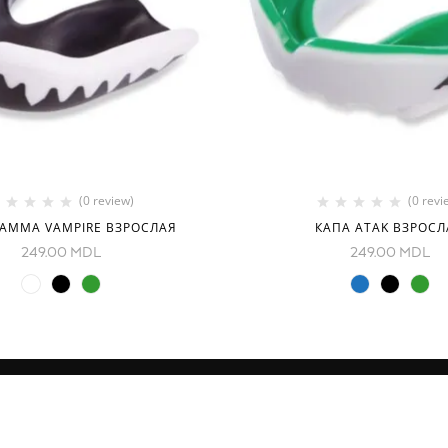
(0 review)
(0 revi
LAMMA VAMPIRE ВЗРОСЛАЯ
КАПА ATAK ВЗРОСЛ
249.00
MDL
249.00
MDL
И
КОНТАКТЫ