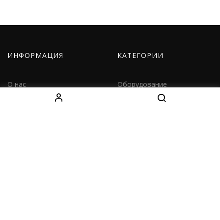
ИНФОРМАЦИЯ
КАТЕГОРИИ
О нас
Оборудование
Как заказать
Одежда
Доставка
Дети
Контакты
Наборы
КОНТАКТЫ
Decebal Blvd 139 B, офис 111, Chișinău, Moldova