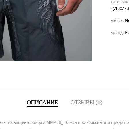
Категор
Футболк
Метка:
N
Бренд:
B
ОПИСАНИЕ
ОТЗЫВЫ (0)
rserk посвящена бойцам MMA, BJJ, бокса и кикбоксинга и пред