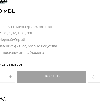
00
MDL
иал: 94 полиэстер / 6% эластан
: XS, S, M, L, XL, XXL
 Черный/Серый
вление: фитнес, боевые искусства
а-производитель: Украина
ица размеров
В КОРЗИНУ
Н/Д