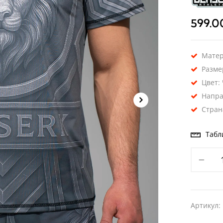
599.
Матер
Размер
Цвет:
Напра
Стран
Табл
Артикул: