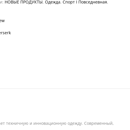
ии:
НОВЫЕ ПРОДУКТЫ
,
Одежда
,
Спорт I Повседневная
,
и
ew
erserk
лагает техничную и инновационную одежду. Современный,