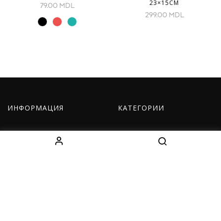
23×15СМ
79.00
MDL
299.00
MDL
ИНФОРМАЦИЯ
КАТЕГОРИИ
О нас
Оборудование
Как заказать
Одежда
Доставка
Дети
Контакты
Наборы