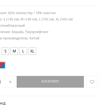
иал: 82% полиэстер / 18% эластан
: S (130 см), M (140 см), L (150 см), XL (160 см)
 синий/красный
чение: Борьба, Пауэрлифтинг
а-производитель: Китай
S
M
L
XL
В КОРЗИНУ
Н/Д