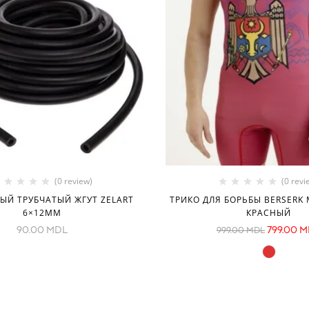
(0 review)
(0 revi
ЫЙ ТРУБЧАТЫЙ ЖГУТ ZELART
ТРИКО ДЛЯ БОРЬБЫ BERSERK 
6×12ММ
КРАСНЫЙ
90.00
MDL
799.00
M
999.00
MDL