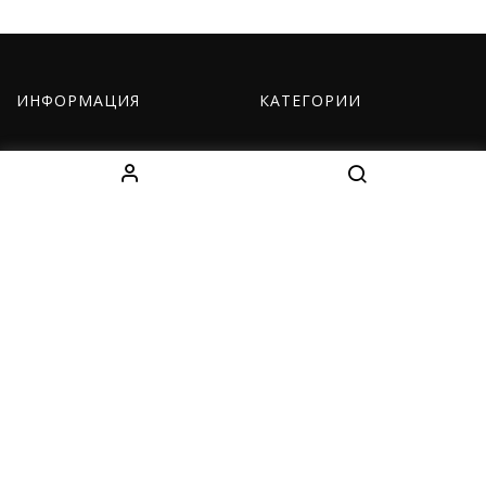
ИНФОРМАЦИЯ
КАТЕГОРИИ
О нас
Оборудование
Как заказать
Одежда
Доставка
Дети
Контакты
Наборы
КОНТАКТЫ
Decebal Blvd 139 B, офис 111, Chișinău, Moldova
(смотрите на карте)